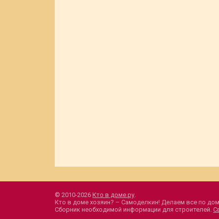
© 2010-2026
Кто в доме.ру
.
Кто в доме хозяин? – Самоделкин! Делаем все по дом
Сборник необходимой информации для строителей.
С