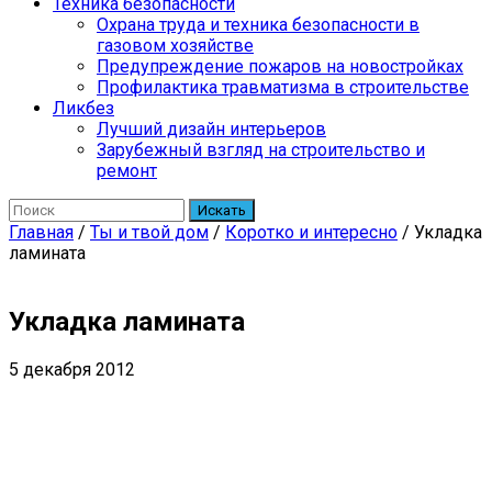
Техника безопасности
Охрана труда и техника безопасности в
газовом хозяйстве
Предупреждение пожаров на новостройках
Профилактика травматизма в строительстве
Ликбез
Лучший дизайн интерьеров
Зарубежный взгляд на строительство и
ремонт
Искать
Главная
/
Ты и твой дом
/
Коротко и интересно
/
Укладка
ламината
Укладка ламината
5 декабря 2012