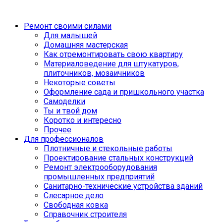
Ремонт своими силами
Для малышей
Домашняя мастерская
Как отремонтировать свою квартиру
Материаловедение для штукатуров,
плиточников, мозаичников
Некоторые советы
Оформление сада и пришкольного участка
Самоделки
Ты и твой дом
Коротко и интересно
Прочее
Для профессионалов
Плотничные и стекольные работы
Проектирование стальных конструкций
Ремонт электрооборудования
промышленных предприятий
Санитарно-технические устройства зданий
Слесарное дело
Свободная ковка
Справочник строителя