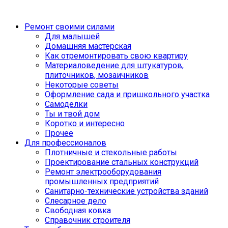
Ремонт своими силами
Для малышей
Домашняя мастерская
Как отремонтировать свою квартиру
Материаловедение для штукатуров,
плиточников, мозаичников
Некоторые советы
Оформление сада и пришкольного участка
Самоделки
Ты и твой дом
Коротко и интересно
Прочее
Для профессионалов
Плотничные и стекольные работы
Проектирование стальных конструкций
Ремонт электрооборудования
промышленных предприятий
Санитарно-технические устройства зданий
Слесарное дело
Свободная ковка
Справочник строителя