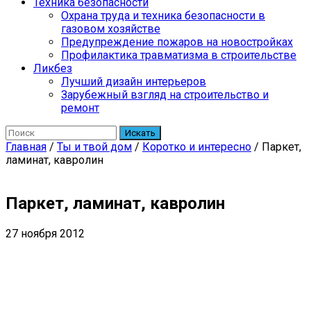
Техника безопасности
Охрана труда и техника безопасности в
газовом хозяйстве
Предупреждение пожаров на новостройках
Профилактика травматизма в строительстве
Ликбез
Лучший дизайн интерьеров
Зарубежный взгляд на строительство и
ремонт
Искать
Главная
/
Ты и твой дом
/
Коротко и интересно
/
Паркет,
ламинат, кавролин
Паркет, ламинат, кавролин
27 ноября 2012