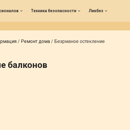
сионалов
Техника безопасности
Ликбез
ормация
/
Ремонт дома
/
Безрманое остекление
е балконов