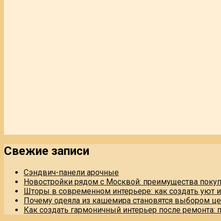
Свежие записи
Сэндвич-панели арочные
Новостройки рядом с Москвой: преимущества поку
Шторы в современном интерьере: как создать уют 
Почему одеяла из кашемира становятся выбором це
Как создать гармоничный интерьер после ремонта: 