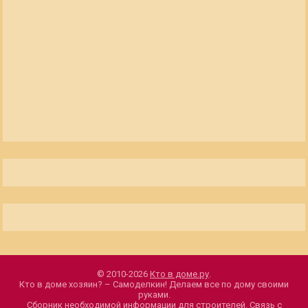
© 2010-2026
Кто в доме.ру
.
Кто в доме хозяин? – Самоделкин! Делаем все по дому своими
руками.
Сборник необходимой информации для строителей.
Связь с