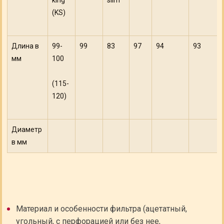
king
slim
(KS)
Длина в
99-
99
83
97
94
93
мм
100
(115-
120)
Диаметр
в мм
Материал и особенности фильтра (ацетатный,
угольный, с перфорацией или без нее,