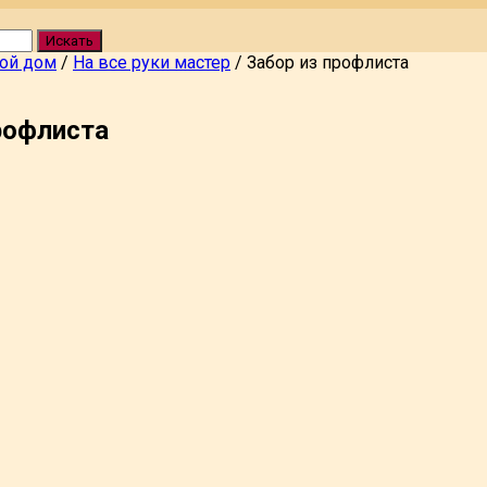
Искать
вой дом
/
На все руки мастер
/
Забор из профлиста
рофлиста