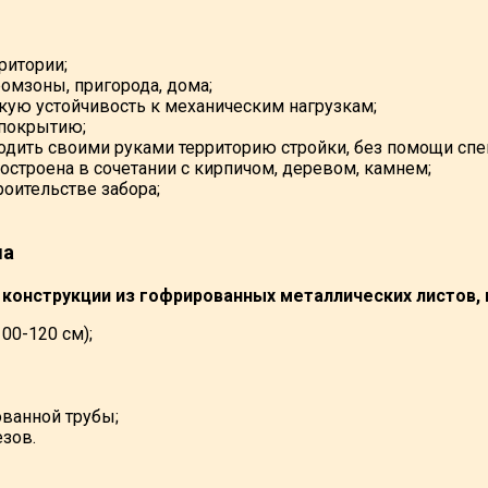
ритории;
омзоны, пригорода, дома;
ую устойчивость к механическим нагрузкам;
 покрытию;
одить своими руками территорию стройки, без помощи спе
строена в сочетании с кирпичом, деревом, камнем;
роительстве забора;
ла
 конструкции из гофрированных металлических листов
100-120 см);
ованной трубы;
зов.