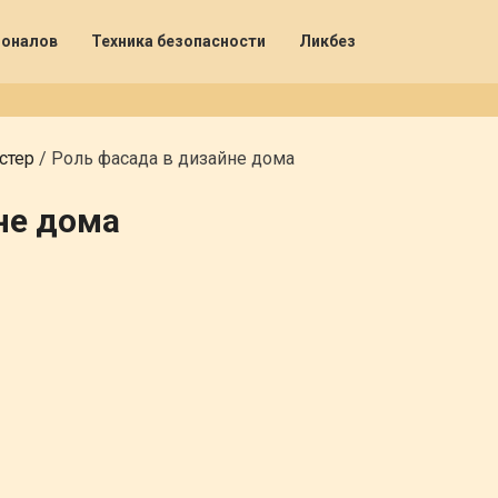
ионалов
Техника безопасности
Ликбез
стер
/
Роль фасада в дизайне дома
не дома