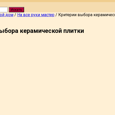
Искать
вой дом
/
На все руки мастер
/
Критерии выбора керамичес
выбора керамической плитки