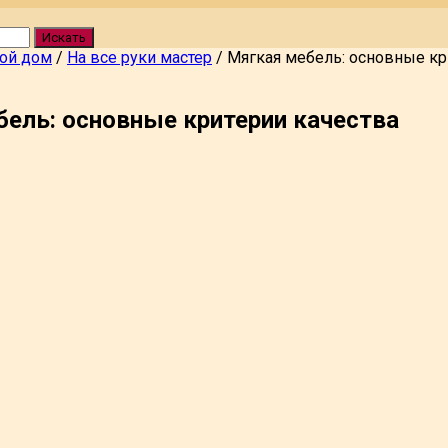
Искать
вой дом
/
На все руки мастер
/
Мягкая мебель: основные кр
ель: основные критерии качества