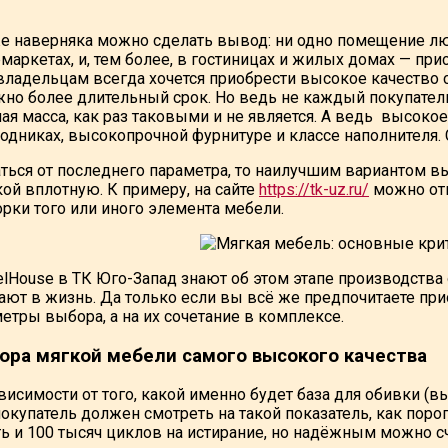
е наверняка можно сделать вывод: ни одно помещение люб
рмаркетах, и, тем более, в гостиницах и жилых домах — пр
ладельцам всегда хочется приобрести высокое качество с 
жно более длительный срок. Но ведь не каждый покупатель
ная масса, как раз таковыми и не является. А ведь высоко
одниках, высокопрочной фурнитуре и классе наполнителя. 
ться от последнего параметра, то наилучшим вариантом вы
ой вплотную. К примеру, на сайте
https://tk-uz.ru/
можно отк
рки того или иного элемента мебели.
House в ТК Юго-Запад знают об этом этапе производства оч
ют в жизнь. Да только если вы всё же предпочитаете прио
етры выбора, а на их сочетание в комплексе.
ора мягкой мебели самого высокого качества
висимости от того, какой именно будет база для обивки (
окупатель должен смотреть на такой показатель, как поро
 и 100 тысяч циклов на истирание, но надёжным можно счи