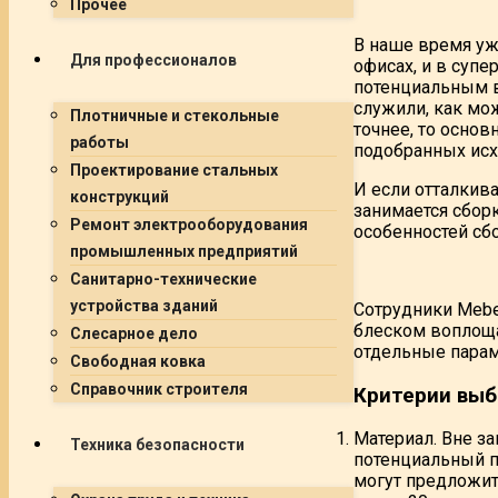
Прочее
В наше время уж
Для профессионалов
офисах, и в супе
потенциальным в
служили, как мо
Плотничные и стекольные
точнее, то основ
работы
подобранных исх
Проектирование стальных
И если отталкива
конструкций
занимается сборк
Ремонт электрооборудования
особенностей сбо
промышленных предприятий
Санитарно-технические
устройства зданий
Сотрудники Mebel
блеском воплоща
Слесарное дело
отдельные парам
Свободная ковка
Справочник строителя
Критерии выб
Материал. Вне за
Техника безопасности
потенциальный п
могут предложить