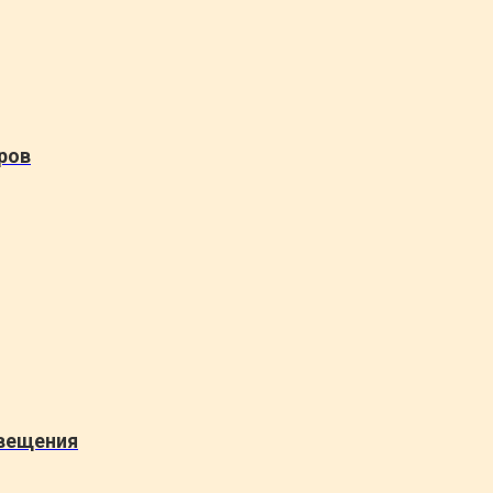
ров
свещения