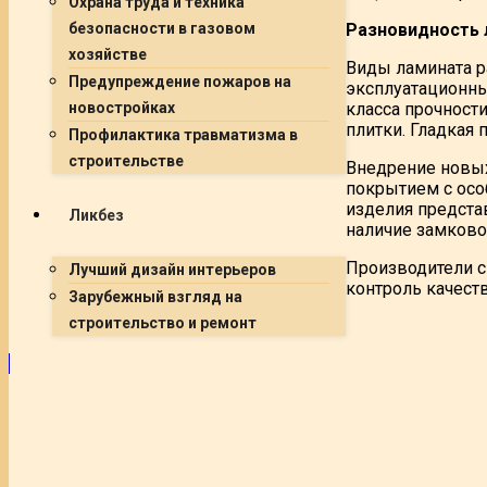
Охрана труда и техника
Разновидность 
безопасности в газовом
хозяйстве
Виды ламината р
Предупреждение пожаров на
эксплуатационны
класса прочност
новостройках
плитки. Гладкая
Профилактика травматизма в
строительстве
Внедрение новых
покрытием с осо
изделия предста
Ликбез
наличие замково
Производители с
Лучший дизайн интерьеров
контроль качеств
Зарубежный взгляд на
строительство и ремонт