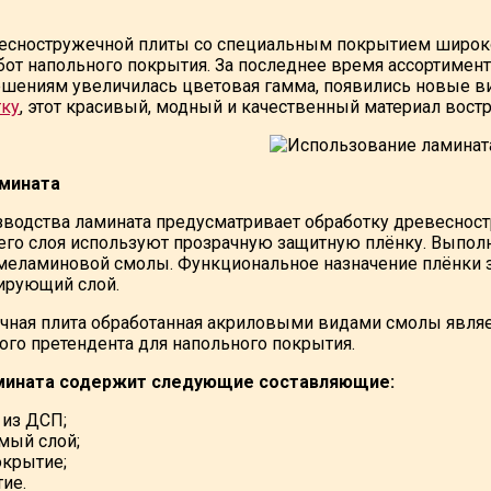
есностружечной плиты со специальным покрытием широк
бот напольного покрытия. За последнее время ассортимен
шениям увеличилась цветовая гамма, появились новые в
тку
, этот красивый, модный и качественный материал вост
мината
зводства ламината предусматривает обработку древеснос
его слоя используют прозрачную защитную плёнку. Выпол
меламиновой смолы. Функциональное назначение плёнки 
ирующий слой.
ная плита обработанная акриловыми видами смолы являе
ого претендента для напольного покрытия.
мината содержит следующие составляющие:
 из ДСП;
мый слой;
окрытие;
ие.