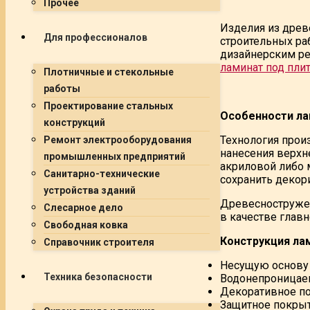
Прочее
Изделия из древ
Для профессионалов
строительных ра
дизайнерским ре
ламинат под пли
Плотничные и стекольные
работы
Проектирование стальных
Особенности ла
конструкций
Технология прои
Ремонт электрооборудования
нанесения верхн
промышленных предприятий
акриловой либо 
Санитарно-технические
сохранить декор
устройства зданий
Древесностружеч
Слесарное дело
в качестве главн
Свободная ковка
Конструкция ла
Справочник строителя
Несущую основу
Техника безопасности
Водонепроницае
Декоративное п
Защитное покрыт