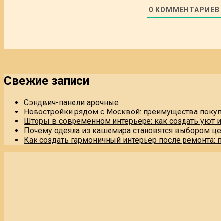
0
КОММЕНТАРИЕВ
Свежие записи
Сэндвич-панели арочные
Новостройки рядом с Москвой: преимущества поку
Шторы в современном интерьере: как создать уют 
Почему одеяла из кашемира становятся выбором це
Как создать гармоничный интерьер после ремонта: 