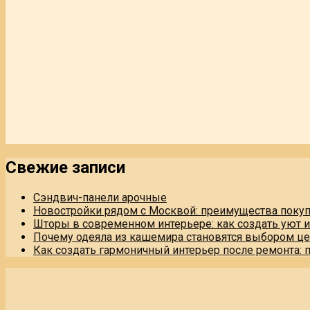
Свежие записи
Сэндвич-панели арочные
Новостройки рядом с Москвой: преимущества поку
Шторы в современном интерьере: как создать уют 
Почему одеяла из кашемира становятся выбором це
Как создать гармоничный интерьер после ремонта: 