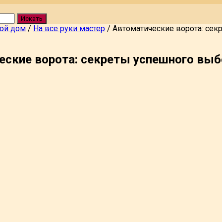
Искать
вой дом
/
На все руки мастер
/
Автоматические ворота: сек
еские ворота: секреты успешного выб