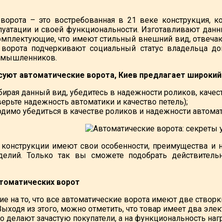
ворота – это востребованная в 21 веке конструкция, 
луатации и своей функциональности. Изготавливают данн
омплектующие, что имеют стильный внешний вид, отвеча
 ворота подчеркивают социальный статус владельца до
оумышленников.
есуют автоматические ворота, Киев предлагает широкий
ирая данный вид, убедитесь в надежности роликов, качест
ерьте надежность автоматики и качество петель);
одимо убедиться в качестве роликов и надежности автомат
конструкции имеют свои особенности, преимущества и 
делий. Только так вы сможете подобрать действитель
томатических ворот
ие на то, что все автоматические ворота имеют две створ
ыходя из этого, можно отметить, что товар имеет два эле
то делают зачастую покупатели, а на функциональность на