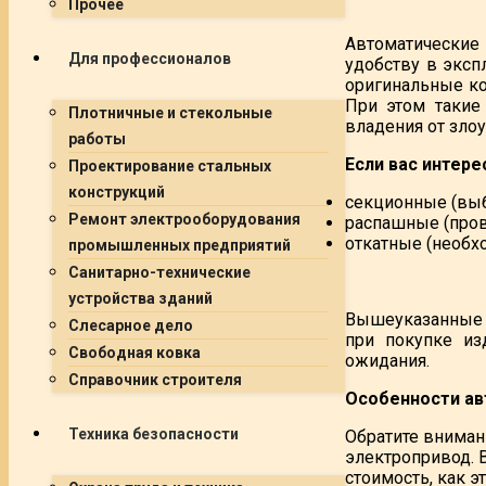
Прочее
Автоматические 
Для профессионалов
удобству в эксп
оригинальные к
При этом такие
Плотничные и стекольные
владения от зл
работы
Если вас интер
Проектирование стальных
конструкций
секционные (выб
Ремонт электрооборудования
распашные (пров
откатные (необх
промышленных предприятий
Санитарно-технические
устройства зданий
Вышеуказанные 
Слесарное дело
при покупке из
Свободная ковка
ожидания.
Справочник строителя
Особенности ав
Техника безопасности
Обратите вниман
электропривод. В
стоимость, как э