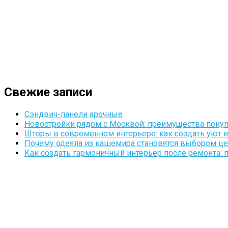
Свежие записи
Сэндвич-панели арочные
Новостройки рядом с Москвой: преимущества поку
Шторы в современном интерьере: как создать уют 
Почему одеяла из кашемира становятся выбором це
Как создать гармоничный интерьер после ремонта: 