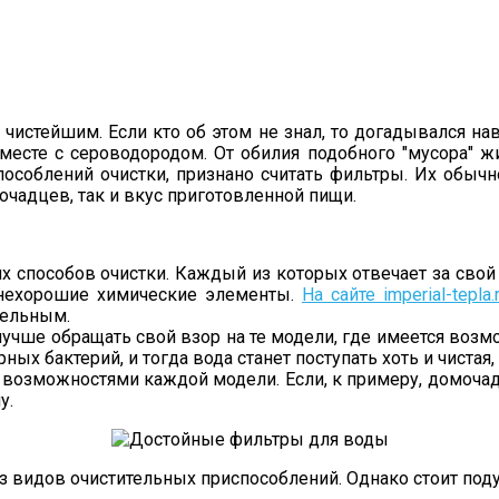
 к чистейшим. Если кто об этом не знал, то догадывался
месте с сероводородом. От обилия подобного "мусора" жи
пособлений очистки, признано считать фильтры. Их обы
очадцев, так и вкус приготовленной пищи.
х способов очистки. Каждый из которых отвечает за свой 
т нехорошие химические элементы.
На сайте imperial-tepla.
тельным.
лучше обращать свой взор на те модели, где имеется возм
ых бактерий, и тогда вода станет поступать хоть и чистая,
возможностями каждой модели. Если, к примеру, домочадц
у.
з видов очистительных приспособлений. Однако стоит поду