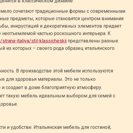
ценится в классическом дизайне.
 умело сочетают традиционные формы с современными
ьные предметы, которые становятся центром внимания
ьбы, инкрустаций и декоративных элементов придает
е неотъемлемой частью роскошного интерьера. К
/strana-italiya/stil-klassicheskij
представлены разные
й из которых – своего рода образец итальянского
чность. В производстве этой мебели используются
е для здоровья материалы. Это не только
о и создает в доме благоприятную атмосферу.
ает такую мебель идеальным выбором для семей с
доровье.
и и удобстве. Итальянская мебель для гостиной,