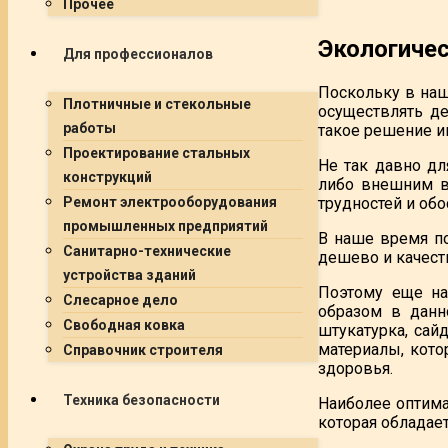
Прочее
Экологиче
Для профессионалов
Поскольку в наш
Плотничные и стекольные
осуществлять д
работы
такое решение и
Проектирование стальных
Не так давно дл
конструкций
либо внешним в
трудностей и об
Ремонт электрооборудования
промышленных предприятий
В наше время п
Санитарно-технические
дешево и качест
устройства зданий
Поэтому еще на
Слесарное дело
образом в данн
Свободная ковка
штукатурка, сай
материалы, кот
Справочник строителя
здоровья.
Техника безопасности
Наиболее оптим
которая обладае