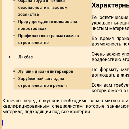
Охрана труда и техника
Характерны
безопасности в газовом
хозяйстве
Ее эстетически
Предупреждение пожаров на
украшает внешню
чистым материал
новостройках
Профилактика травматизма в
Во время произ
строительстве
возможность пол
Очень важно упо
Ликбез
воздействию агр
По формату мат
Лучший дизайн интерьеров
воплощать в жиз
Зарубежный взгляд на
Если вам требуе
строительство и ремонт
которых можно б
Конечно, перед покупкой необходимо ознакомиться с а
квалифицированным специалистам, которые занимаютс
материал, подходящий под все критерии.