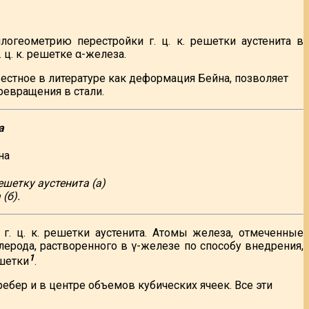
логеометрию перестройки г. ц. к. решетки аустенита в
ц. к. решетке α-железа.
стное в литературе как деформация Бейна, позволяет
ревращения в стали.
а
етку аустенита (а)
(б).
г. ц. к. решетки аустенита. Атомы железа, отмеченные
ерода, растворенного в γ-железе по способу внедрения,
1
ешетки
.
ебер и в центре объемов кубических ячеек. Все эти