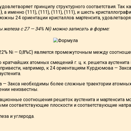
овлетворяет принципу структурного соответствия. Так как
а именно (111), (111), (111), (111), и шесть кристаллогра
озможны 24 ориентации кристаллов мартенсита, удовлетв
железа с 27 — 34% Ni) можно записать в форме:
— 22% Ni — 0,8%С) является промежуточным между соотно
 кратчайших атомных смещений г. ц. к. решетка аустенит
 привести, например, к 24 ориентациям Курдюмова — Закса
устенита.
 — Закса необходимы более сложные траектории атомных
ении неизвестны.
ционные соотношения решеток аустенита и мартенсита м
ными соответствующие плоскости и соответствующие напра
еза и углерода.