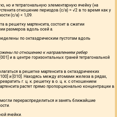
ую, но и тетрагональную элементарную ячейку (на
стенита отношение периодов (с/а) = √2 в то время как у
ти (с/а) < 1,09.
 в решетку мартенсита, состоит в сжатии
ии размеров вдоль осей а.
спределены по октаэдрическим пустотам вдоль
ложены по отношению к направлениям ребер
[001] и в центре горизонтальных граней тетрагональной
агаться в решетке мартенсита в октаэдричееких
[100] и [010]. Находясь между атомами железа в рядах,
ратить г. ц. к. решетку в о. ц. к. с отношением
артенсита растет прямо пропорционально концентрации в
смогли перераспределиться и занять ближайшие
ости.
ной ячейки.