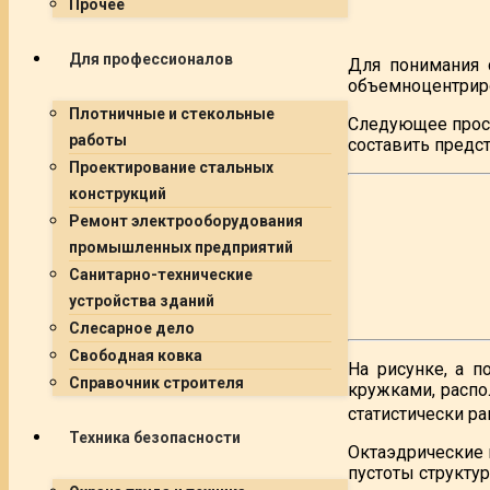
Прочее
Для профессионалов
Для понимания с
объемноцентриро
Плотничные и стекольные
Следующее прост
работы
составить предс
Проектирование стальных
конструкций
Ремонт электрооборудования
промышленных предприятий
Санитарно-технические
устройства зданий
Слесарное дело
Свободная ковка
На рисунке, а п
Справочник строителя
кружками, распо
статистически ра
Техника безопасности
Октаэдрические п
пустоты структу