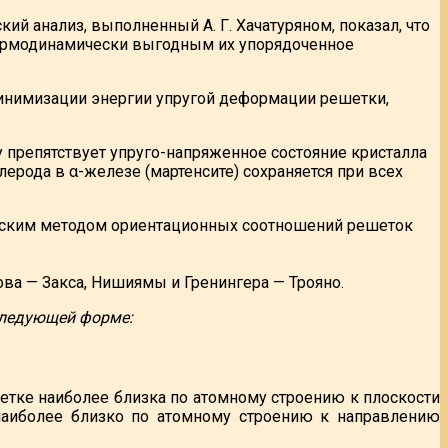
ий анализ, выполненный А. Г. Хачатуряном, показал, что
термодинамически выгодным их упорядоченное
минимизации энергии упругой деформации решетки,
препятствует упруго-напряженное состояние кристалла
ерода в α-железе (мартенсите) сохраняется при всех
овским методом ориентационных соотношений решеток
а — Закса, Нишиямы и Гренингера — Трояно.
 следующей форме:
ешетке наиболее близка по атомному строению к плоскости
е наиболее близко по атомному строению к направлению