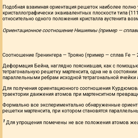
Подобная взаимная ориентация решеток наиболее полно уд
кристаллографически эквивалентных плоскости типа {111}, 
относительно одного положения кристалла аустенита в
Ориентационное соотношение Нишиямы (пример — сплавы 
Соотношение Гренингера — Трояно (пример — сплав Fe 
Деформация Бейна, наглядно пояснившая, как с помощью
тетрагональную решетку мартенсита, одна не в состоянии
параллельными ребрам исходной тетрагональной ячейки а
Для получения ориентационного соотношения Курдюмова
траектории движения атомов при мартенситном превращ
Формально все экспериментально обнаруженные ориента
решетки мартенсита, при котором становятся параллель
1
Для упрощения помечены не все положения атомов жел