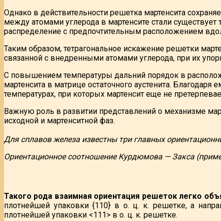
Однако в действительности решетка мартенсита сохраняет
между атомами углерода в мартенсите стали существует
распределение с предпочтительным расположением вдоль
Таким образом, тетрагональное искажение решетки март
связанной с внедренными атомами углерода, при их упо
С повышением температуры дальний порядок в расположе
мартенсита в матрице остаточного аустенита. Благодаря 
температурах, при которых мартенсит еще не претерпевае
Важную роль в развитии представлений о механизме ма
исходной и мартенситной фаз.
Для сплавов железа известны три главных ориентационн
Ориентационное соотношение Курдюмова — Закса (пример 
Такого рода взаимная ориентация решеток легко объ
плотнейшей упаковки {110} в о. ц. к. решетке, а нап
плотнейшей упаковки <111> в о. ц. к. решетке.