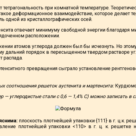
 тетрагональность при комнатной температуре. Теоретическ
 такое деформационное взаимодействие, которое делает 
 одной из кристаллографических осей.
енсита отвечает минимуму свободной энергии благодаря 
рядоченном расположении.
нии атомов углерода должен был бы исчезнуть. Но этому 
ему дальний порядок в пересыщенном твердом растворе угл
т распада.
ртенситного превращения сыграло установление рентген
ых соотношения решеток аустенита и мартенсита:
Курдюмов
— углеродистые стали с 0,6 — 1,4% С) можно записать в
яснима:
плоскость плотнейшей упаковки {111} в г. ц.к. р
равление плотнейшей упаковки <110> в г. ц. к. решетк