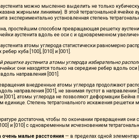
ке аустенита можно мысленно выделить не только кубическ
оказана жирными линиями). В этой тетрагональной ячейке ау
та экспериментально установленная степень тетрагональнос
а, простейшим способом превращающая решетку аустенита
ячейки аустенита вдоль ее оси с и одновременном увеличен
ке аустенита атомы углерода статистически равномерно ра
ребер куба [100], [010] и [001].
ой решетке аустенита атомы углерода избирательно распо
ячейки:
они находятся только на середине ребер вдоль оси 
е вдоль направления [001].
евращения внедренные атомы углерода продолжают распол
вдоль направления [001], не занимая пустот в направлении 
 [001], атомы углерода не позволяют деформации Бейна прев
м единице. Степень тетрагонального искажения решетки м
ратуре достаточна, чтобы по окончании превращения они 
00] и [010] с одновременным исчезновением тетрагональн
 очень малые расстояния
— в пределах одной элементар