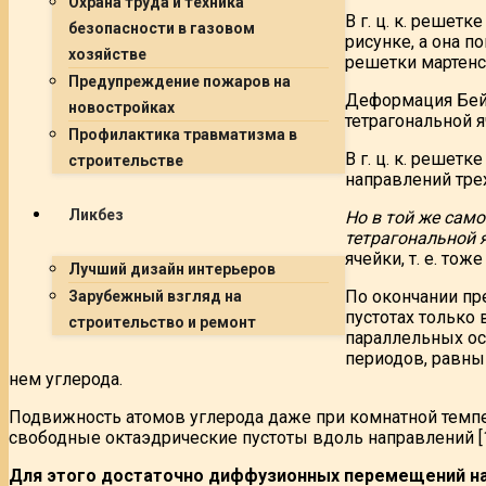
Охрана труда и техника
В г. ц. к. решет
безопасности в газовом
рисунке, а она п
хозяйстве
решетки мартенси
Предупреждение пожаров на
Деформация Бейн
новостройках
тетрагональной 
Профилактика травматизма в
В г. ц. к. решет
строительстве
направлений трех 
Ликбез
Но в той же сам
тетрагональной 
ячейки, т. е. тож
Лучший дизайн интерьеров
По окончании пр
Зарубежный взгляд на
пустотах только 
строительство и ремонт
параллельных оси
периодов, равны
нем углерода.
Подвижность атомов углерода даже при комнатной темпе
свободные октаэдрические пустоты вдоль направлений [1
Для этого достаточно диффузионных перемещений на