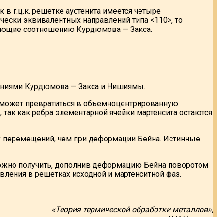
 в г.ц.к. решетке аустенита имеется четыре
фически эквивалентных направлений типа <110>, то
оряющие соотношению Курдюмова — Закса.
шениями Курдюмова — Закса и Нишиямы.
а может превратиться в объемноцентрированную
, так как ребра элементарной ячейки мартенсита остаются
 перемещений, чем при деформации Бейна. Истинные
ожно получить, дополнив деформацию Бейна поворотом
вления в решетках исходной и мартенситной фаз.
«Теория термической обработки металлов»,