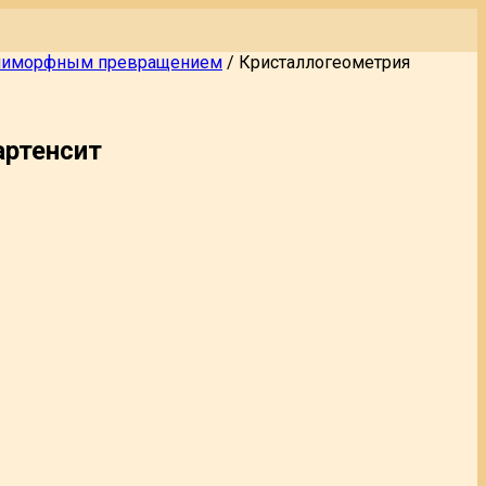
олиморфным превращением
/
Кристаллогеометрия
артенсит