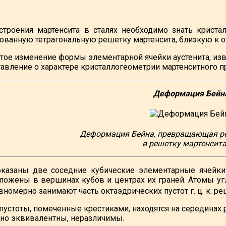
троения мартенсита в сталях необходимо знать кристал
ванную тетрагональную решетку мартенсита, близкую к о. 
ое изменение формы элементарной ячейки аустенита, изве
тавление о характере кристаллогеометрии мартенситного п
Деформация Бейн
Деформация Бейна, превращающая реш
в решетку мартенсита 
оказаны две соседние кубические элементарные ячейки 
ложены в вершинах кубов и центрах их граней. Атомы угл
вномерно занимают часть октаэдрических пустот г. ц. к. р
устоты, помеченные крестиками, находятся на серединах р
рно эквивалентны, неразличимы.