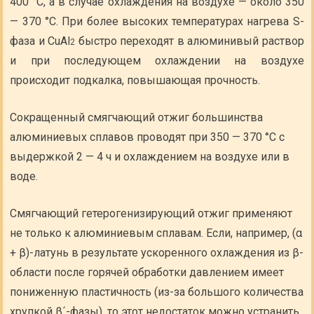
400 °С, а в случае охлаждения на воздухе — около 350
— 370 °С. При более высоких температурах нагрева S-
фаза и CuAl
быстро переходят в алюминивый раствор
2
и при последующем охлаждении на воздухе
происходит подкалка, повышающая прочность.
Сокращенный смягчающий отжиг большинства
алюминиевых сплавов проводят при 350 — 370 °С с
выдержкой 2 — 4 ч и охлаждением на воздухе или в
воде.
Смягчающий гетерогенизирующий отжиг применяют
не только к алюминиевым сплавам. Если, например, (α
+ β)-латунь в результате ускоренного охлаждения из β-
области после горячей обработки давлением имеет
пониженную пластичность (из-за большого количества
хрупкой β´-фазы), то этот недостаток можно устранить