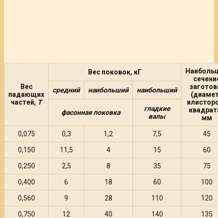
Наиболь
Вес поковок, кГ
сечени
Вес
заготов
средний
наибольший
наибольший
падающих
(диаме
частей,
Т
илистор
гладкие
квадрата
фасонная поковка
валы
мм
0,075
0,3
1,2
7,5
45
0,150
11,5
4
15
60
0,250
2,5
8
35
75
0,400
6
18
60
100
0,560
9
28
110
120
0,750
12
40
140
135