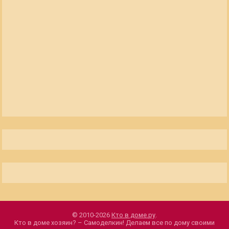
© 2010-2026
Кто в доме.ру
.
Кто в доме хозяин? – Самоделкин! Делаем все по дому своими