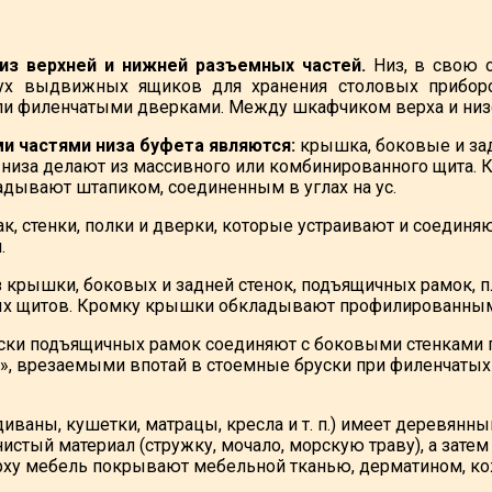
из верхней и нижней разъемных частей.
Низ, в свою о
ух выдвижных ящиков для хранения столовых приборо
и филенчатыми дверками. Между шкафчиком верха и низом
и частями низа буфета являются:
крышка, боковые и зад
низа делают из массивного или комбинированного щита.
адывают штапиком, соединенным в углах на ус.
к, стенки, полки и дверки, которые устраивают и соединяю
.
з крышки, боковых и задней стенок, подъящичных рамок, 
х щитов. Кромку крышки обкладывают профилированным
ски подъящичных рамок соединяют с боковыми стенками 
т», врезаемыми впотай в стоемные бруски при филенчаты
диваны, кушетки, матрацы, кресла и т. п.) имеет деревян
истый материал (стружку, мочало, морскую траву), а зате
верху мебель покрывают мебельной тканью, дерматином, ко