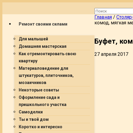
Главная
/
Столяр
комод, мягкая м
Ремонт своими силами
Для малышей
Буфет, ком
Домашняя мастерская
27 апреля 2017
Как отремонтировать свою
квартиру
Материаловедение для
штукатуров, плиточников,
мозаичников
Некоторые советы
Оформление сада и
пришкольного участка
Самоделки
Ты и твой дом
Коротко и интересно