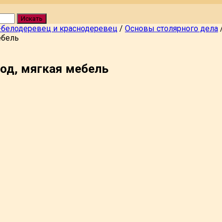
Искать
-белодеревец и краснодеревец
/
Основы столярного дела
ебель
од, мягкая мебель