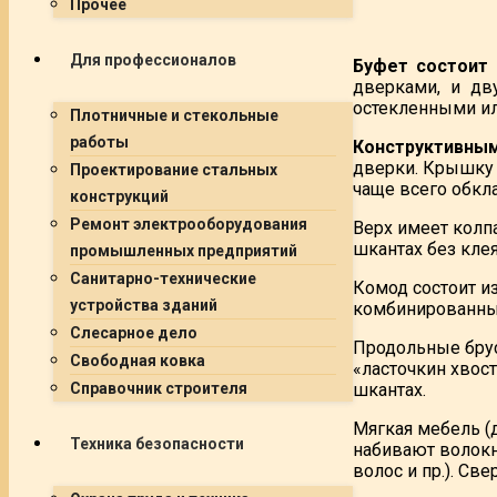
Прочее
Для профессионалов
Буфет состоит 
дверками, и дв
остекленными ил
Плотничные и стекольные
работы
Конструктивным
дверки. Крышку 
Проектирование стальных
чаще всего обкл
конструкций
Ремонт электрооборудования
Верх имеет колпа
шкантах без клея
промышленных предприятий
Санитарно-технические
Комод состоит и
устройства зданий
комбинированны
Слесарное дело
Продольные бру
Свободная ковка
«ласточкин хвос
шкантах.
Справочник строителя
Мягкая мебель (
Техника безопасности
набивают волокн
волос и пр.). С