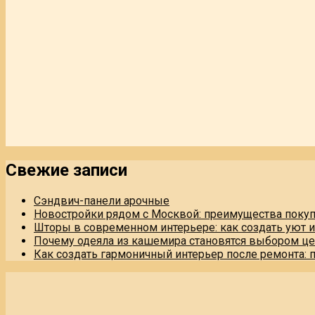
Свежие записи
Сэндвич-панели арочные
Новостройки рядом с Москвой: преимущества поку
Шторы в современном интерьере: как создать уют 
Почему одеяла из кашемира становятся выбором це
Как создать гармоничный интерьер после ремонта: 