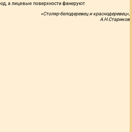
од, а лицевые поверхности фанеруют.
«Столяр-белодеревец и краснодеревец»,
А.Н.Стариков