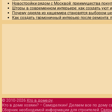
Новостройки рядом с Москвой: преимущества поку
Шторы в современном интерьере: как создать уют 
Почему одеяла из кашемира становятся выбором це
Как создать гармоничный интерьер после ремонта: 
© 2010-2026
Кто в доме.ру
.
Кто в доме хозяин? – Самоделкин! Делаем все по дому с
Сборник необходимой информации для строителей.
Связь