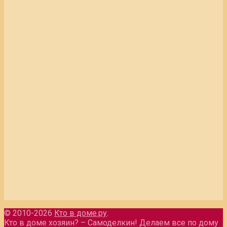
© 2010-2026
Кто в доме.ру
.
Кто в доме хозяин? – Самоделкин! Делаем все по дому