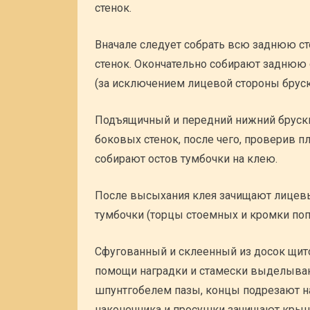
стенок.
Вначале следует собрать всю заднюю ст
стенок. Окончательно собирают заднюю с
(за исключением лицевой стороны бруск
Подъящичный и передний нижний бруск
боковых стенок, после чего, проверив п
собирают остов тумбочки на клею.
После высыхания клея зачищают лицевы
тумбочки (торцы стоемных и кромки поп
Сфугованный и склеенный из досок щит
помощи наградки и стамески выделываю
шпунтгобелем пазы, концы подрезают на
наконечника и просушки зачищают крышк