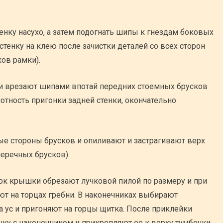
енку насухо, а затем подогнать шипы к гнездам боковых
тенку на клею после зачистки деталей со всех сторон
ов рамки).
и врезают шипами впотай передних стоемных брусков
лотность пригонки задней стенки, окончательно
е стороны брусков и опиливают и застрагивают верх
еречных брусков).
ок крышки обрезают лучковой пилой по размеру и при
т на торцах гребни. В наконечниках выбирают
 ус и пригоняют на горцы щитка. После приклейки
у с наконечником и прикрепляют ее к верху тумбочки.