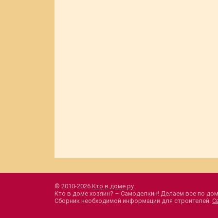
© 2010-2026
Кто в доме.ру
.
Кто в доме хозяин? – Самоделкин! Делаем все по дом
Сборник необходимой информации для строителей.
С