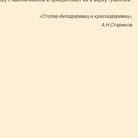
«Столяр-белодеревец и краснодеревец»,
А.Н.Стариков