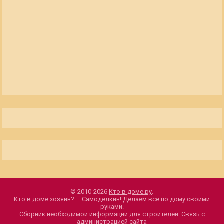
© 2010-2026
Кто в доме.ру
.
Кто в доме хозяин? – Самоделкин! Делаем все по дому своими
руками.
Сборник необходимой информации для строителей.
Связь с
администрацией сайта