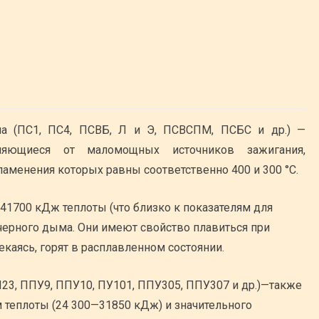
ла (ПС1, ПС4, ПСВБ, Л и Э, ПСВСПМ, ПСБС и др.) —
еняющиеся от маломощных источников зажигания,
аменения которых равны соответственно 400 и 300 °С.
1700 кДж теплоты (что близко к показателям для
 черного дыма. Они имеют свойство плавиться при
екаясь, горят в расплавленном состоянии.
23, ППУ9, ППУ10, ПУ101, ППУ305, ППУ307 и др.)—также
 теплоты (24 300—31850 кДж) и значительного