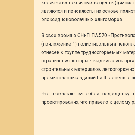
количества токсичных веществ (цианист
являются и пенопласты на основе полиэ
эпоксидноноволачных олигомеров.
В свое время в СНиП ПА.570 «Противоп
(приложение 1) полистирольный пенопл
отнесен к группе трудносгораемых мате
ограничения, которые выдвигались орга
строительных материалов легкогорючих
промышленных зданий I и II степени огн
Это повлекло за собой недооценку п
проектирования, что привело к целому