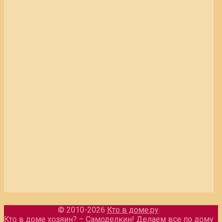
© 2010-2026
Кто в доме.ру
.
Кто в доме хозяин? – Самоделкин! Делаем все по дому