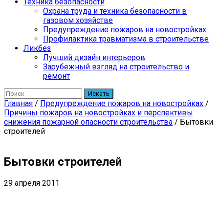
Техника безопасности
Охрана труда и техника безопасности в
газовом хозяйстве
Предупреждение пожаров на новостройках
Профилактика травматизма в строительстве
Ликбез
Лучший дизайн интерьеров
Зарубежный взгляд на строительство и
ремонт
Искать
Главная
/
Предупреждение пожаров на новостройках
/
Причины пожаров на новостройках и перспективы
снижения пожарной опасности строительства
/
Бытовки
строителей
Бытовки строителей
29 апреля 2011