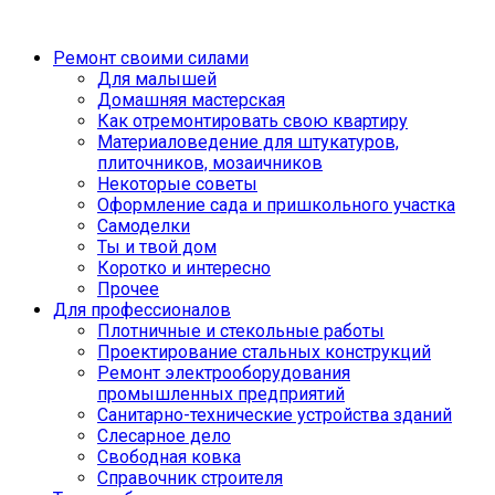
Ремонт своими силами
Для малышей
Домашняя мастерская
Как отремонтировать свою квартиру
Материаловедение для штукатуров,
плиточников, мозаичников
Некоторые советы
Оформление сада и пришкольного участка
Самоделки
Ты и твой дом
Коротко и интересно
Прочее
Для профессионалов
Плотничные и стекольные работы
Проектирование стальных конструкций
Ремонт электрооборудования
промышленных предприятий
Санитарно-технические устройства зданий
Слесарное дело
Свободная ковка
Справочник строителя