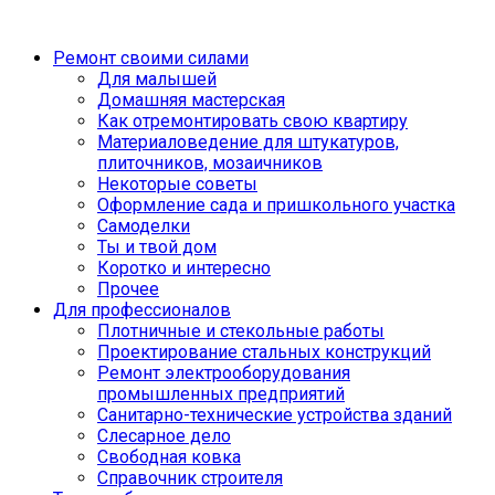
Ремонт своими силами
Для малышей
Домашняя мастерская
Как отремонтировать свою квартиру
Материаловедение для штукатуров,
плиточников, мозаичников
Некоторые советы
Оформление сада и пришкольного участка
Самоделки
Ты и твой дом
Коротко и интересно
Прочее
Для профессионалов
Плотничные и стекольные работы
Проектирование стальных конструкций
Ремонт электрооборудования
промышленных предприятий
Санитарно-технические устройства зданий
Слесарное дело
Свободная ковка
Справочник строителя