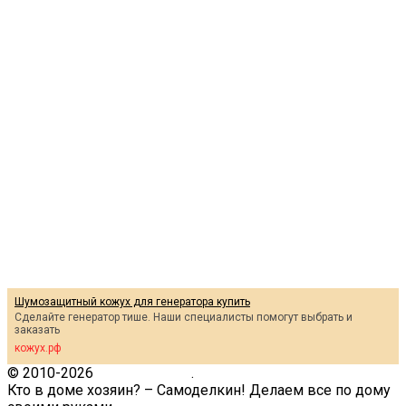
Шумозащитный кожух для генератора купить
Сделайте генератор тише. Наши специалисты помогут выбрать и
заказать
кожух.рф
© 2010-2026
Кто в доме.ру
.
Кто в доме хозяин? – Самоделкин! Делаем все по дому