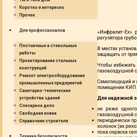
Коротко и интересно
Прочее
Для профессионалов
«Инфралит-Ех» р
регулятора грубо
Плотничные и стекольные
В местах устано
работы
защищать от пря
Проектирование стальных
Чтобы избежать 
конструкций
газовоздушной с
Ремонт электрооборудования
Самопишущий и п
промышленных предприятий
помещении КИП.
Санитарно-технические
Для надежной э
устройства зданий
Слесарное дело
не реже одного
Свободная ковка
газовоздушной с
периодически пр
Справочник строителя
колонок (их рек
пока окраска сел
Техника безопасности