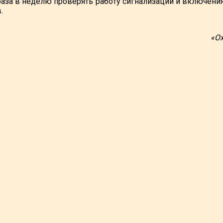
раза в неделю проверять работу сигнализации и включения
.
«Ох