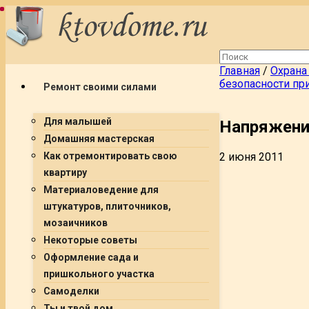
Главная
/
Охрана
безопасности пр
Ремонт своими силами
Для малышей
Напряжени
Домашняя мастерская
2 июня 2011
Как отремонтировать свою
квартиру
Материаловедение для
штукатуров, плиточников,
мозаичников
Некоторые советы
Оформление сада и
пришкольного участка
Самоделки
Ты и твой дом