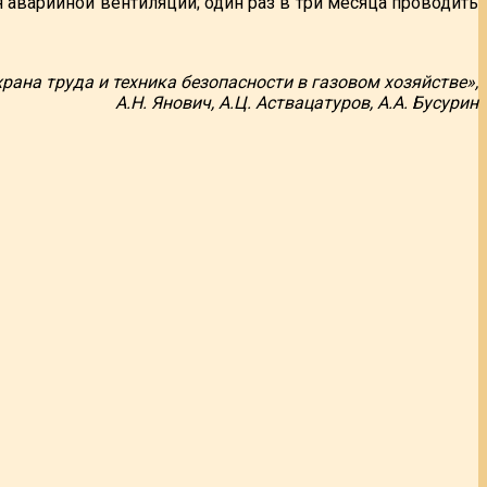
 аварийной вентиляции; один раз в три месяца проводить
рана труда и техника безопасности в газовом хозяйстве»,
А.Н. Янович, А.Ц. Аствацатуров, А.А. Бусурин