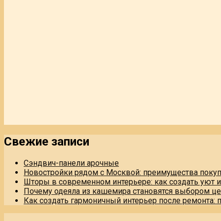
Свежие записи
Сэндвич-панели арочные
Новостройки рядом с Москвой: преимущества поку
Шторы в современном интерьере: как создать уют 
Почему одеяла из кашемира становятся выбором це
Как создать гармоничный интерьер после ремонта: 