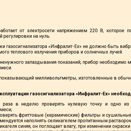
аботает от электросети напряжением 220 В, которое п
й регулировки на нуль.
вки газосигнализатора «Инфралит-Ех» не должно быть вибр
мого теплового излучения приборов и солнечных лучей.
ненужного запаздывания показаний, прибор необходимо м
меси.
оказывающий милливольтметры, изготовленные в обычном
ксплуатации газосигнализатора «Инфралит-Ех» необход
 раза в неделю проверять нулевую точку и одно из 
меси;
оверять фриттовые (керамические) фильтры и сушильны
омендуется наполнять селикагелем пропитанным раствором
икагеля синяя, он поглощает влагу, при изменении окраски