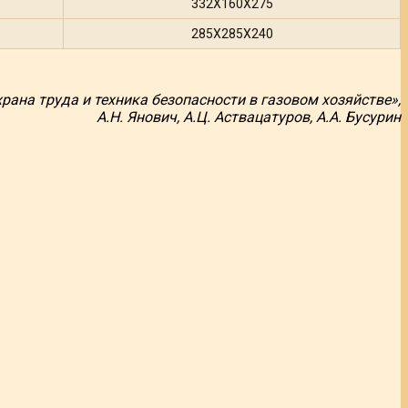
332Х160Х275
285X285X240
рана труда и техника безопасности в газовом хозяйстве»,
А.Н. Янович, А.Ц. Аствацатуров, А.А. Бусурин