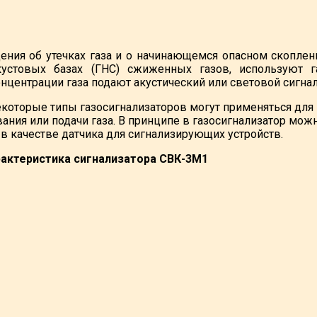
ния об утечках газа и о начинающемся опасном скоплен
кустовых базах (ГНС) сжиженных газов, используют г
нцентрации газа подают акустический или световой сигн
екоторые типы газосигнализаторов могут применяться дл
ания или подачи газа. В принципе в газосигнализатор мож
 в качестве датчика для сигнализирующих устройств.
рактеристика сигнализатора СВК-3М1