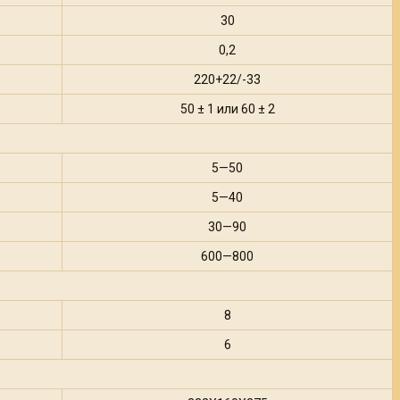
30
0,2
220+22/-33
50 ± 1 или 60 ± 2
5—50
5—40
30—90
600—800
8
6