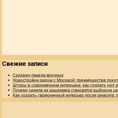
Свежие записи
Сэндвич-панели арочные
Новостройки рядом с Москвой: преимущества поку
Шторы в современном интерьере: как создать уют 
Почему одеяла из кашемира становятся выбором це
Как создать гармоничный интерьер после ремонта: 