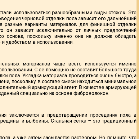
стали использоваться разнообразными виды стяжек. Это
роведения черновой отделки пола зависит его дальнейший
ся разные варианты материалов для финишной отделки
 то он зависит исключительно от личных предпочтений
ко основа, поскольку именно она не должна обладать
 и удобством в использовании.
тельных материалов чаще всего используется именно
использовании. С ее помощью не составит большого труда
ки пола. Укладка материала проводиться очень быстро, а
емени, поскольку в составе смеси находиться минимальное
полнительный армирующий агент. В качестве армирующей
озданный специально на основе фиброволокон.
ния заключается в предотвращении проседания пола в
 трещины и выбоины. Стальная сетка – это традиционный
ола, а уже затем засыпается раствором. Но помните, что