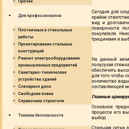
Прочее
Сегодня для соз
Для профессионалов
крайне ответств
вид и долговеч
поверхности по
Плотничные и стекольные
покупателя. Не
работы
трещинами и выб
Проектирование стальных
конструкций
Ремонт электрооборудования
На данный моме
полусухая стяжк
промышленных предприятий
обеспечить высо
Санитарно-технические
для того чтобы 
устройства зданий
количество воды
составляющей мо
Слесарное дело
Свободная ковка
Главные армиру
Справочник строителя
Основное предн
процессе его вы
Техника безопасности
выбор.
Стальная сетка 