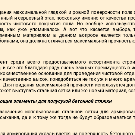
дания максимальной гладкой и ровной поверхности пола 
енный и серьезный этап, поскольку именно от качества п
ность чистового покрытия пола. Но вообще используют
ла, как уже упоминалось. А вот что касается выбора,
изменным материалом в данном вопросе является толь
оинами, она должна отличаться максимальной прочностью
нт среди всего предоставляемого ассортимента строи
а, и все это благодаря ряду очень важных преимуществ в 
кокачественное основание для проведения чистовой отдел
он качественно высок, понадобиться не так уж и много вр
. Для придания максимальной прочности используется до
жет выступать стальная сетка или же новый материал, с
ющие элементы для полусухой бетонной стяжки
азначения использования стальной сетки для армирова
сыхания, да и к тому же тогда не будут образовываться
для армирования укладывается на поверхность бетонного п