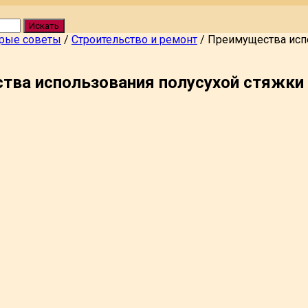
Искать
рые советы
/
Строительство и ремонт
/
Преимущества испо
тва использования полусухой стяжки