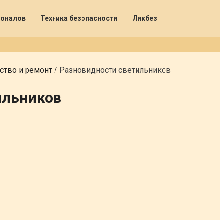
ионалов
Техника безопасности
Ликбез
ство и ремонт
/
Разновидности светильников
ильников