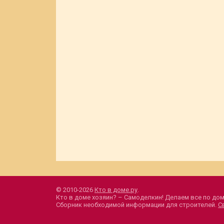
© 2010-2026
Кто в доме.ру
.
Кто в доме хозяин? – Самоделкин! Делаем все по дом
Сборник необходимой информации для строителей.
С