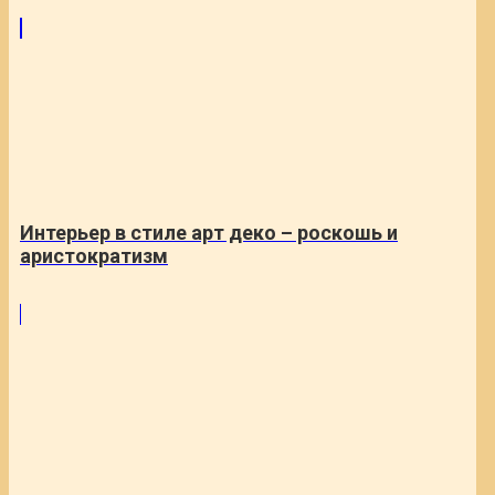
Интерьер в стиле арт деко – роскошь и
аристократизм