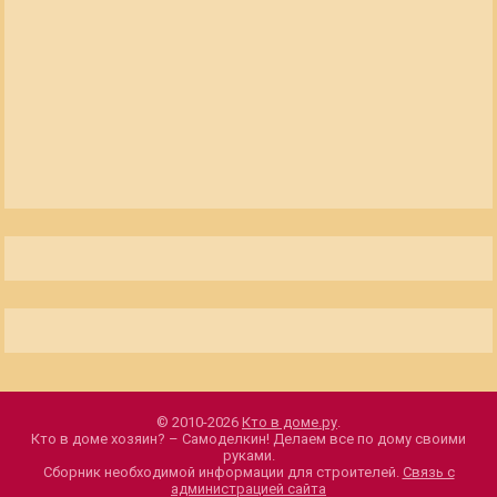
© 2010-2026
Кто в доме.ру
.
Кто в доме хозяин? – Самоделкин! Делаем все по дому своими
руками.
Сборник необходимой информации для строителей.
Связь с
администрацией сайта