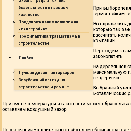
Охрана труда и техника
При выборе тепл
безопасности в газовом
термостойким, о
хозяйстве
Предупреждение пожаров на
Но определить д
которые так ва
новостройках
рассчитать коли
Профилактика травматизма в
компании.
строительстве
Переходим к сам
законопатить.
Ликбез
На деревянной с
максимальную пл
Лучший дизайн интерьеров
непрерывно.
Зарубежный взгляд на
строительство и ремонт
Выбранный утепл
металлические р
При смене температуры и влажности может образовывать
оставляем воздушный зазор.
По окончании утеплительных работ дом обшивается отд