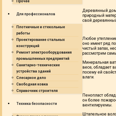
Прочее
Деревянный дом 
Для профессионалов
природный матери
свой деревянный
Плотничные и стекольные
работы
Любое утепление
Проектирование стальных
оно имеет ряд п
конструкций
чистый запах, н
Ремонт электрооборудования
рассмотрим сам
промышленных предприятий
Минеральная ват
Санитарно-технические
весе, обладает 
устройства зданий
посему ей свойс
влаги.
Слесарное дело
Свободная ковка
Справочник строителя
Пенопласт облад
он более пожаро
Техника безопасности
вентилируемы.
Штапельное волок