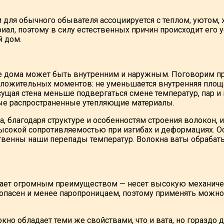
для обычного обывателя ассоциируется с теплом, уютом, 
ал, поэтому в силу естественных причин происходит его у
 дом.
 дома может быть внутренним и наружным. Поговорим про
оложительных моментов: не уменьшается внутренняя площа
есущая стена меньше подвергаться смене температур, пар 
ые распространенные утепляющие материалы.
а, благодаря структуре и особенностям строения волокон
высокой сопротивляемостью при изгибах и деформациях. 
твенны наши перепады температур. Волокна ваты обраб
ает огромным преимуществом — несет высокую механичес
опасен и менее паропроницаем, поэтому применять можно
но обладает теми же свойствами, что и вата, но гораздо 