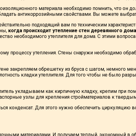
оизоляционного материала необходимо помнить, что он д
бладать антикоррозийными свойствами. Вы можете выбрат
ействительно подходящий вам по техническим характерист
жны,
когда происходит утепление стен деревянного дом
чество необходимого утеплителя для дома. С этими вопрос
ому процессу утепления. Стены снаружи необходимо обра
тене закрепляем обрешетку из бруса с шагом, немного ме
отность кладки утеплителя. Для того чтобы не было разр
итель укладываем как кирпичную кладку, крепим при по
аспорные узлы для крепления стройматериалов к твердым
ся конденсат. Для этого нужно обеспечить циркуляцию в
елочными материалами. И получаем теплый, экономный в 