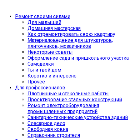
Ремонт своими силами
Для малышей
Домашняя мастерская
Как отремонтировать свою квартиру
Материаловедение для штукатуров,
плиточников, мозаичников
Некоторые советы
Оформление сада и пришкольного участка
Самоделки
Ты и твой дом
Коротко и интересно
Прочее
Для профессионалов
Плотничные и стекольные работы
Проектирование стальных конструкций
Ремонт электрооборудования
промышленных предприятий
Санитарно-технические устройства зданий
Слесарное дело
Свободная ковка
Справочник строителя