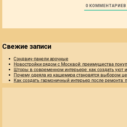
0
КОММЕНТАРИЕВ
Свежие записи
Сэндвич-панели арочные
Новостройки рядом с Москвой: преимущества поку
Шторы в современном интерьере: как создать уют 
Почему одеяла из кашемира становятся выбором це
Как создать гармоничный интерьер после ремонта: 