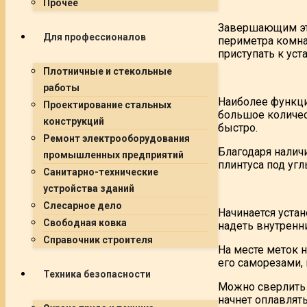
Прочее
Завершающим эта
Для профессионалов
периметра комна
приступать к уст
Плотничные и стекольные
работы
Наиболее функци
Проектирование стальных
большое количе
конструкций
быстро.
Ремонт электрооборудования
Благодаря налич
промышленных предприятий
плинтуса под уг
Санитарно-технические
устройства зданий
Слесарное дело
Начинается устан
Свободная ковка
надеть внутренн
Справочник строителя
На месте меток 
его саморезами, 
Техника безопасности
Можно сверлить о
начнет оплавлять