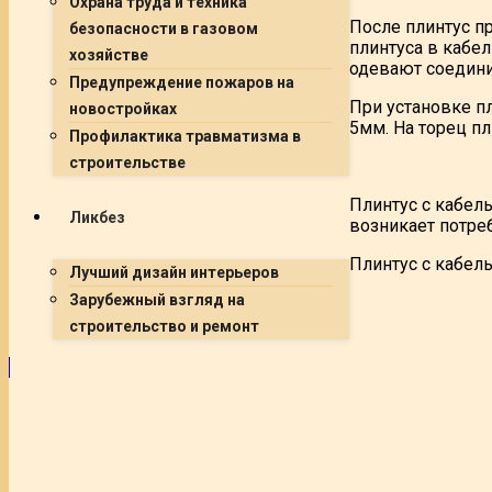
Охрана труда и техника
После плинтус п
безопасности в газовом
плинтуса в кабел
хозяйстве
одевают соедини
Предупреждение пожаров на
При установке пл
новостройках
5мм. На торец п
Профилактика травматизма в
строительстве
Плинтус с кабел
Ликбез
возникает потреб
Плинтус с кабель
Лучший дизайн интерьеров
Зарубежный взгляд на
строительство и ремонт