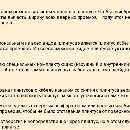
пом ремонта является установка плинтуса. Чтобы приобре
ты вычесть ширину всех дверных проемов – получится не
ановке.
ональным из всех видов плинтуса является плинтус кабел
ство проводов. Из всевозможных видов плинтусов
устано
ию специальных комплектующих (наружный и внутренний у
лы. А цветовая гамма плинтусов с кабель каналом подойде
овка плинтусов с кабель каналом со снятия с плинтуса ве
ий угол, приложить плинтус на место установки и наметит
нужно сделать отверстия перфоратором или дрелью и забит
проверив, чтобы не было отставания плинтуса от поверхнос
тверстия и непосредственно через плинтус, но в этом случ
 плинтус.