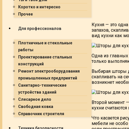
Коротко и интересно
Прочее
Кухня — это одна
Для профессионалов
запахов, скаплив
вид кухни как м
Плотничные и стекольные
работы
Одна из главных
Проектирование стальных
только выполняю
конструкций
Выбирая шторы дл
Ремонт электрооборудования
скапливать на се
промышленных предприятий
возникнет необх
Санитарно-технические
устройства зданий
Слесарное дело
Второй момент —
Свободная ковка
кухни считаются 
Справочник строителя
Что касается ри
мебели не особо 
Техника безопасности
если пространств