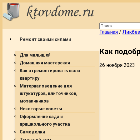
Главная
/
Ликбез
Ремонт своими силами
Как подоб
Для малышей
Домашняя мастерская
26 ноября 2023
Как отремонтировать свою
квартиру
Материаловедение для
штукатуров, плиточников,
мозаичников
Некоторые советы
Оформление сада и
пришкольного участка
Самоделки
Ты и твой дом