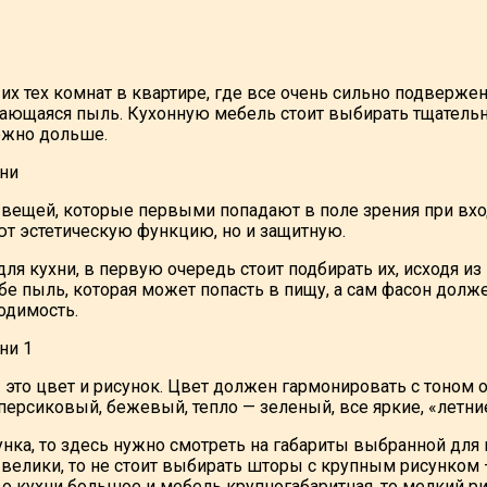
 их тех комнат в квартире, где все очень сильно подверж
ающаяся пыль. Кухонную мебель стоит выбирать тщательно,
ожно дольше.
 вещей, которые первыми попадают в поле зрения при вх
т эстетическую функцию, но и защитную.
я кухни, в первую очередь стоит подбирать их, исходя из
бе пыль, которая может попасть в пищу, а сам фасон долже
одимость.
 это цвет и рисунок. Цвет должен гармонировать с тоном 
персиковый, бежевый, тепло — зеленый, все яркие, «летни
сунка, то здесь нужно смотреть на габариты выбранной дл
велики, то не стоит выбирать шторы с крупным рисунком — 
о кухни большое и мебель крупногабаритная, то мелкий ри