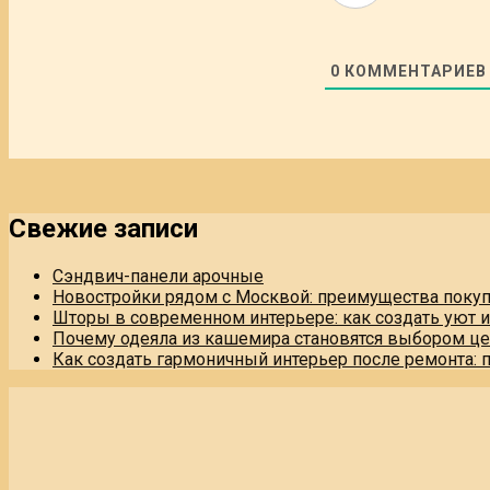
0
КОММЕНТАРИЕВ
Свежие записи
Сэндвич-панели арочные
Новостройки рядом с Москвой: преимущества поку
Шторы в современном интерьере: как создать уют 
Почему одеяла из кашемира становятся выбором це
Как создать гармоничный интерьер после ремонта: 