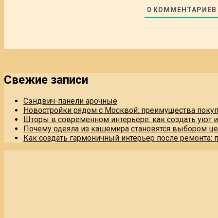
0
КОММЕНТАРИЕВ
Свежие записи
Сэндвич-панели арочные
Новостройки рядом с Москвой: преимущества поку
Шторы в современном интерьере: как создать уют 
Почему одеяла из кашемира становятся выбором це
Как создать гармоничный интерьер после ремонта: 