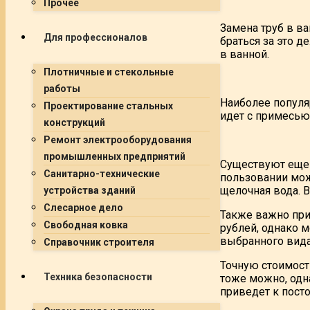
Прочее
Замена труб в ва
Для профессионалов
браться за это д
в ванной.
Плотничные и стекольные
работы
Наиболее популяр
Проектирование стальных
идет с примесью 
конструкций
Ремонт электрооборудования
промышленных предприятий
Существуют еще 
Санитарно-технические
пользовании може
щелочная вода. 
устройства зданий
Слесарное дело
Также важно при
Свободная ковка
рублей, однако м
выбранного вида
Справочник строителя
Точную стоимост
Техника безопасности
тоже можно, одн
приведет к пост