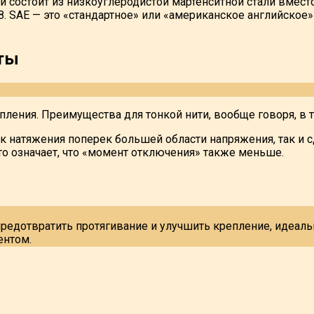
 состоит из низкоуглеродистой мартенситной стали вместо
 8. SAE — это «стандартное» или «американское английское
лты
пления. Преимущества для тонкой нити, вообще говоря, в т
как натяжения поперек большей области напряжения, так и с
о означает, что «момент отключения» также меньше.
редотвратить протягивание и улучшить крепление, идеаль
ентом.