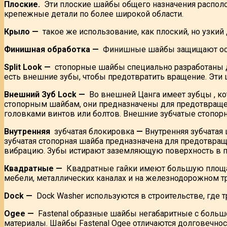
Плоские.
Эти плоские шайбы общего назначения располо
крепежные детали по более широкой области.
Крыло —
такое же использование, как плоский, но узкий
Финишная обработка —
Финишные шайбы защищают осно
Split Look —
стопорные шайбы специально разработаны д
есть внешние зубы, чтобы предотвратить вращение. Эти ша
Внешний Зуб Lock —
Во внешней Цанга имеет зубцы , ко
стопорным шайбам, они предназначены для предотвращени
головками винтов или болтов. Внешние зубчатые стопо
Внутренняя
зубчатая блокировка
—
Внутренняя зубчатая 
зубчатая стопорная шайба предназначена для предотвращ
вибрацию. Зубы истирают заземляющую поверхность в п
Квадратные —
Квадратные гайки имеют большую площад
мебели, металлических каналах и на железнодорожном тр
Dock —
Dock Washer используются в строительстве, где 
Ogee —
Fastenal образные шайбы негабаритные с большо
материалы. Шайбы Fastenal Ogee отличаются долговечно