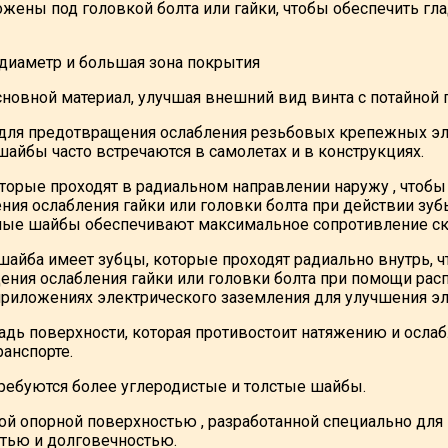
жены под головкой болта или гайки, чтобы обеспечить гл
 диаметр и большая зона покрытия
вной материал, улучшая внешний вид винта с потайной 
ля предотвращения ослабления резьбовых крепежных эле
йбы часто встречаются в самолетах и ​​в конструкциях.
торые проходят в радиальном направлении наружу , чтобы
я ослабления гайки или головки болта при действии зубь
рные шайбы обеспечивают максимальное сопротивление с
шайба имеет зубцы, которые проходят радиально внутрь, 
ения ослабления гайки или головки болта при помощи рас
риложениях электрического заземления для улучшения эл
ь поверхности, которая противостоит натяжению и ослаб
анспорте.
требуются более углеродистые и толстые шайбы.
й опорной поверхностью , разработанной специально для 
стью и долговечностью.