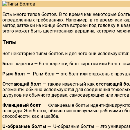
Есть много типов болтов. В то время как некоторые бол
определенных требованиях. Например, в то время как ка
метод затяжки на конце болта встроен под головку в кв
этого может быть шестигранная вершина, которую можно 
Типы
Вот некоторые типы болтов и для чего они используются:
Болт
каретки — болт каретки, болт каретки или болт с к
Рым-болт —
Рым-болт — это болт или стержень с проуши
Отстающий болт —
также известный как
отстающий бо
элементы обычно используются для соединения тяжелых 
шурупов из обычного дерева, самосверлящих или листов
Фланцевый болт —
Фланцевые болты идентифицируются 
площади. Эти болты, обычно используемые рабочими сб
способности, как и шайба.
U-образные болты —
U-образные болты — это универса