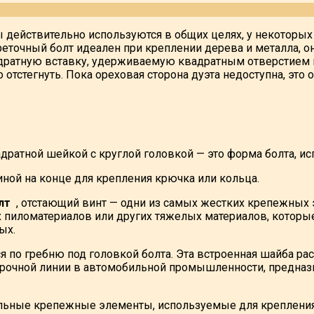
ты действительно используются в общих целях, у некоторы
реточный болт идеален при креплении дерева и металла, о
адратную вставку, удерживаемую квадратным отверстием в
отстегнуть. Пока ореховая сторона дуэта недоступна, это
вадратной шейкой с круглой головкой — это форма болта, и
ной на конце для крепления крючка или кольца.
лт
, отстающий винт — одни из самых жестких крепежных
пиломатериалов или других тяжелых материалов, которые 
ых.
по гребню под головкой болта. Эта встроенная шайба р
орочной линии в автомобильной промышленности, предна
льные крепежные элементы, используемые для крепления 