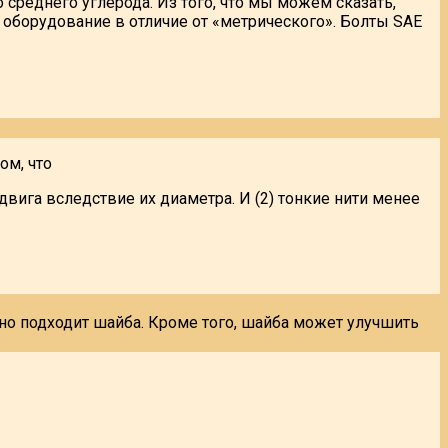
 среднего углерода. Из того, что мы можем сказать,
» оборудование в отличие от «метрического». Болты SAE
ом, что
двига вследствие их диаметра. И (2) тонкие нити менее
но подходит шайба. Кроме того, шайба может улучшить