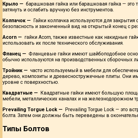
Крыло —
барашковая гайка или барашковая гайка — это 
затянуть и ослабить вручную без инструментов.
Колпачок —
Гайки колпачка используются для закрытия 
безопасность и законченный вид на открытый конец с ре
Acorn —
гайки Acorn, также известные как накидные гайк
использовать их после технического обслуживания.
Фланец —
Фланцевые гайки имеют шайбоподобное основа
обычно используются на производственных сборочных ли
Тройник —
часто используемый в мебели для обеспечени
дерево, композиты и древесностружечные плиты. Они име
уровне с поверхностью.
Квадратные —
Квадратные гайки имеют большую площадь
мебели, металлических каналах и на железнодорожном тр
Prevailing Torgue Lock —
Prevailing Torgue Lock — это в
болта. Затем они должны быть переведены в окончатель
Типы Болтов