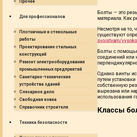
Прочее
Болты — это рез
Для профессионалов
материала. Как 
Несмотря на то, 
Плотничные и стекольные
существуют опре
работы
svoistvam/vysoko
Проектирование стальных
Болты с помощью
конструкций
соединений или 
Ремонт электрооборудования
перпендикулярно
промышленных предприятий
Однако винты ис
Санитарно-технические
путем установки 
устройства зданий
собственную рез
вырезана или нар
Слесарное дело
использования г
Свободная ковка
Справочник строителя
Классы бо
Техника безопасности