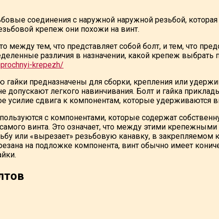
ьбовые соединения с наружной наружной резьбой, которая 
резьбовой крепеж они похожи на винт.
что между тем, что представляет собой болт, и тем, что пре
деленные различия в назначении, какой крепеж выбрать 
prochnyi-krepezh/
 гайки предназначены для сборки, крепления или удержи
не допускают легкого навинчивания. Болт и гайка прикла
е усилие сдвига к компонентам, которые удерживаются в
пользуются с компонентами, которые содержат собствен
самого винта. Это означает, что между этими крепежными 
ьбу или «вырезает» резьбовую канавку, в закрепляемом к
езана на подложке компонента, винт обычно имеет коничес
айки.
лтов