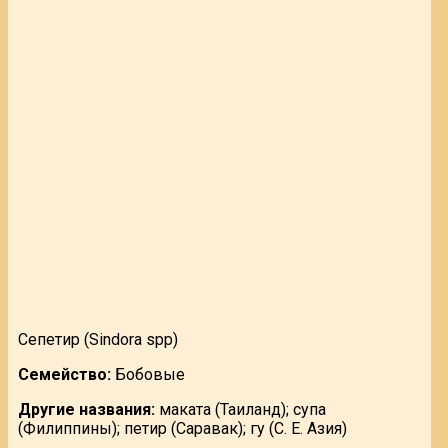
Сепетир (Sindora spp)
Семейство:
Бобовые
Другие названия:
маката (Таиланд); супа
(Филиппины); петир (Саравак); гу (С. Е. Азия)