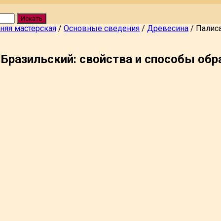
Искать
яя мастерская
/
Основные сведения
/
Древесина
/
Палиса
Бразильский: свойства и способы обр