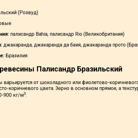
льский (Розвуд)
овые
ния:
палисандр Bahia, палисандр Rio (Великобритания)
:
джакаранда, джакаранда да баия, джакаранда прото (Бра
е:
Бразилия
древесины Палисандр Бразильский
 варьируется от шоколадного или фиолетово-коричневого
сто-коричневого цвета. Зерно в основном прямое, а тексту
3
0-900 кг/м
.