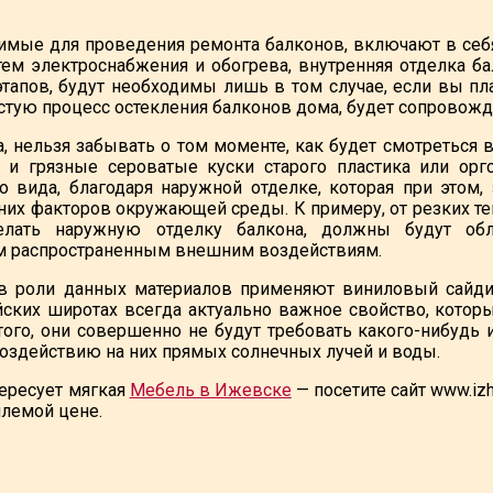
имые для проведения ремонта балконов, включают в себя 
тем электроснабжения и обогрева, внутренняя отделка ба
тапов, будут необходимы лишь в том случае, если вы пл
стую процесс остекления балконов дома, будет сопровож
а, нельзя забывать о том моменте, как будет смотреться
и и грязные сероватые куски старого пластика или орг
о вида, благодаря наружной отделке, которая при этом,
их факторов окружающей среды. К примеру, от резких те
делать наружную отделку балкона, должны будут об
м распространенным внешним воздействиям.
 в роли данных материалов применяют виниловый сайди
ских широтах всегда актуально важное свойство, которы
ого, они совершенно не будут требовать какого-нибудь
воздействию на них прямых солнечных лучей и воды.
тересует мягкая
Мебель в Ижевске
— посетите сайт www.izh
лемой цене.