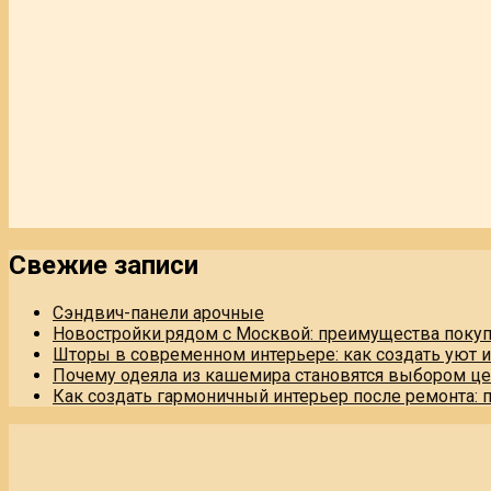
Свежие записи
Сэндвич-панели арочные
Новостройки рядом с Москвой: преимущества поку
Шторы в современном интерьере: как создать уют 
Почему одеяла из кашемира становятся выбором це
Как создать гармоничный интерьер после ремонта: 