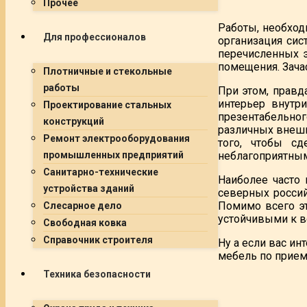
Прочее
Работы, необход
Для профессионалов
организация сис
перечисленных э
помещения. Зача
Плотничные и стекольные
работы
При этом, правд
интерьер внутр
Проектирование стальных
презентабельног
конструкций
различных внешн
Ремонт электрооборудования
того, чтобы с
неблагоприятны
промышленных предприятий
Санитарно-технические
Наиболее часто
устройства зданий
северных россий
Помимо всего эт
Слесарное дело
устойчивыми к 
Свободная ковка
Справочник строителя
Ну а если вас ин
мебель по прием
Техника безопасности