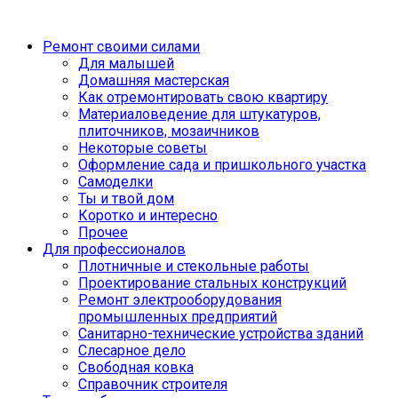
Ремонт своими силами
Для малышей
Домашняя мастерская
Как отремонтировать свою квартиру
Материаловедение для штукатуров,
плиточников, мозаичников
Некоторые советы
Оформление сада и пришкольного участка
Самоделки
Ты и твой дом
Коротко и интересно
Прочее
Для профессионалов
Плотничные и стекольные работы
Проектирование стальных конструкций
Ремонт электрооборудования
промышленных предприятий
Санитарно-технические устройства зданий
Слесарное дело
Свободная ковка
Справочник строителя