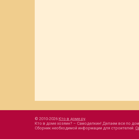
© 2010-2026
Кто в доме.ру
.
Кто в доме хозяин? – Самоделкин! Делаем все по дом
Сборник необходимой информации для строителей.
С