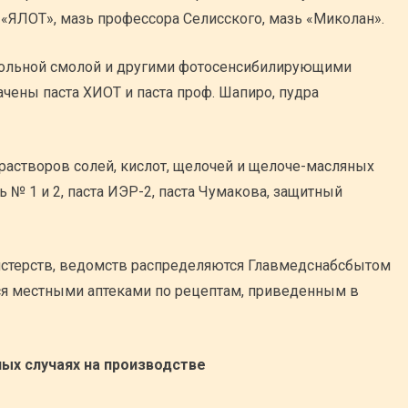
«ЯЛОТ», мазь профессора Селисского, мазь «Миколан».
угольной смолой и другими фотосенсибилирующими
ены паста ХИОТ и паста проф. Шапиро, пудра
растворов солей, кислот, щелочей и щелоче-масляных
№ 1 и 2, паста ИЭР-2, паста Чумакова, защитный
истерств, ведомств распределяются Главмедснабсбытом
ся местными аптеками по рецептам, приведенным в
ых случаях на производстве