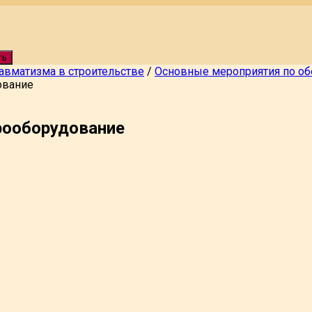
ть
авматизма в строительстве
/
Основные мероприятия по об
ование
рооборудование