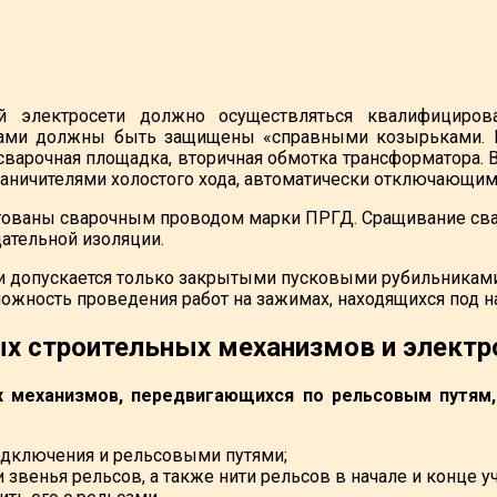
 электросети должно осуществляться квалифициров
ами должны быть защищены «справными козырьками. П
 сварочная площадка, вторичная обмотка трансформатора.
ничителями холостого хода, автоматически отключающими
ованы сварочным проводом марки ПРГД. Сращивание свар
ательной изоляции.
и допускается только закрытыми пусковыми рубильникам
жность проведения работ на зажимах, находящихся под 
х строительных механизмов и электр
х механизмов, передвигающихся по рельсовым путя
одключения и рельсовыми путями;
венья рельсов, а также нити рельсов в начале и конце уч