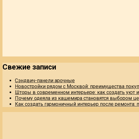
Свежие записи
Сэндвич-панели арочные
Новостройки рядом с Москвой: преимущества поку
Шторы в современном интерьере: как создать уют 
Почему одеяла из кашемира становятся выбором це
Как создать гармоничный интерьер после ремонта: 