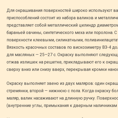
Для окрашивания поверхностей широко используют ва
приспособлений состоит из набора валиков и металлич
представляет собой металлический цилиндр диаметро
бараньей овчины, синтетического меха или поролона.
поверхности клеевыми, силикатными, поливинилацета
Вязкость красочных составов по вискозиметру ВЗ-4 до
для масляных — 25—27 с. Окраску выполняют следующи
отжав излишек на решетке, прикладывают его к окра
сверху вниз или снизу вверх, перекрывая кромки нано
Окраску выполняет звено из двух маляров: один окра
стремянки, второй — нижнюю с пола. Когда окраску б
маляр, валик насаживают на длинную ручку. Поверхнос
(внутренние углы, примыкания к дверным наличникам и