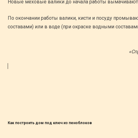
Новые меховые валики до начала работы вымачивают в
По окончании работы валики, кисти и посуду промыва
составами) или в воде (при окраске водными составами
«Сп
Как построить дом под ключ из пеноблоков