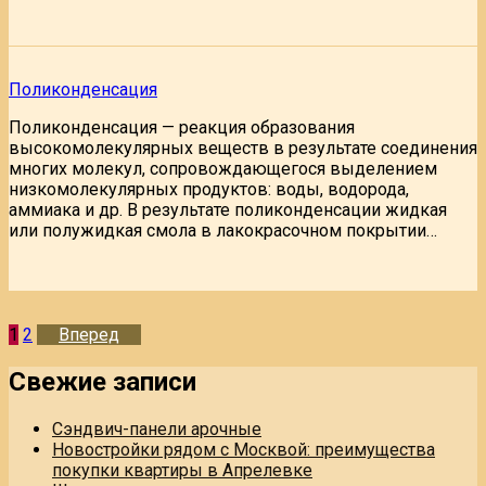
Поликонденсация
Поликонденсация — реакция образования
высокомолекулярных веществ в результате соединения
многих молекул, сопровождающегося выделением
низкомолекулярных продуктов: воды, водорода,
аммиака и др. В результате поликонденсации жидкая
или полужидкая смола в лакокрасочном покрытии…
Пагинация
1
2
Вперед
записей
Свежие записи
Сэндвич-панели арочные
Новостройки рядом с Москвой: преимущества
покупки квартиры в Апрелевке