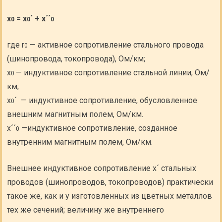
x
= x
´ + x´´
0
0
0
где r
— активное сопротивление стального провода
0
(шинопровода, токопровода), Ом/км;
x
— индуктивное сопротивление стальной линии, Ом/
0
км;
x
´ — индуктивное сопротивление, обусловленное
0
внешним магнитным полем, Ом/км.
x´´
—индуктивное сопротивление, созданное
0
внутренним магнитным полем, Ом/км.
Внешнее индуктивное сопротивление x´ стальных
проводов (шинопроводов, токопроводов) практически
такое же, как и у изготовленных из цветных металлов
тех же сечений; величину же внутреннего